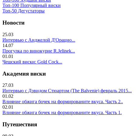
Топ-100 Популярный виски
Топ-50 Дегустаторы
Новости
25.03
Интервью с Анджелой Д'Орацио...
14.07
Прогулка по винокурне R.Jelinek...
01.01
Чешский виски: Gold Cock...
Академия виски
27.03
Интервью с Дэвидом Стюартом (The Balvenie) февраль 2015...
01.02
Влияние обжига бочек на формированите вкуса. Часть 2..
02.01
Влияние обжига бочек на формированите вкуса. Часть 1.
Путешествия