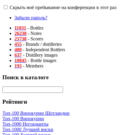
Скрыть моё пребывание на конференции в этот раз
Забыли пароль?
11031
- Bottles
26238
- Notes
25738
- Scores
455
- Brands / distilleries
400
- Independent Bottlers
637
- Distillery images
10845
- Bottle images
193
- Members
Поиск в каталоге
Рейтинги
Топ-100 Винокурни Шотландии
Топ-100 Винокурни
Топ-1000 Негоцианты
Топ-1000 Лучший виски
Топ-100 Худший виски