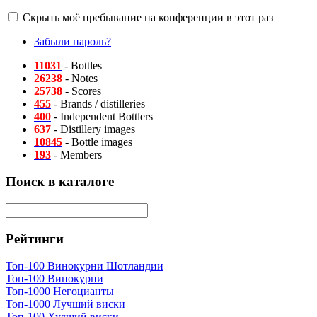
Скрыть моё пребывание на конференции в этот раз
Забыли пароль?
11031
- Bottles
26238
- Notes
25738
- Scores
455
- Brands / distilleries
400
- Independent Bottlers
637
- Distillery images
10845
- Bottle images
193
- Members
Поиск в каталоге
Рейтинги
Топ-100 Винокурни Шотландии
Топ-100 Винокурни
Топ-1000 Негоцианты
Топ-1000 Лучший виски
Топ-100 Худший виски