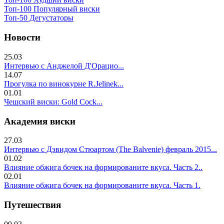
Топ-100 Популярный виски
Топ-50 Дегустаторы
Новости
25.03
Интервью с Анджелой Д'Орацио...
14.07
Прогулка по винокурне R.Jelinek...
01.01
Чешский виски: Gold Cock...
Академия виски
27.03
Интервью с Дэвидом Стюартом (The Balvenie) февраль 2015...
01.02
Влияние обжига бочек на формированите вкуса. Часть 2..
02.01
Влияние обжига бочек на формированите вкуса. Часть 1.
Путешествия