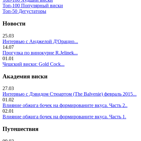
Топ-100 Популярный виски
Топ-50 Дегустаторы
Новости
25.03
Интервью с Анджелой Д'Орацио...
14.07
Прогулка по винокурне R.Jelinek...
01.01
Чешский виски: Gold Cock...
Академия виски
27.03
Интервью с Дэвидом Стюартом (The Balvenie) февраль 2015...
01.02
Влияние обжига бочек на формированите вкуса. Часть 2..
02.01
Влияние обжига бочек на формированите вкуса. Часть 1.
Путешествия