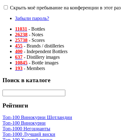
Скрыть моё пребывание на конференции в этот раз
Забыли пароль?
11031
- Bottles
26238
- Notes
25738
- Scores
455
- Brands / distilleries
400
- Independent Bottlers
637
- Distillery images
10845
- Bottle images
193
- Members
Поиск в каталоге
Рейтинги
Топ-100 Винокурни Шотландии
Топ-100 Винокурни
Топ-1000 Негоцианты
Топ-1000 Лучший виски
Топ-100 Худший виски