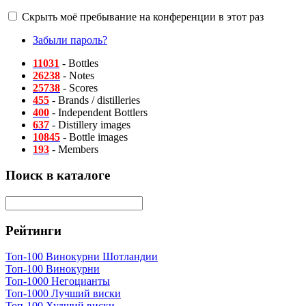
Скрыть моё пребывание на конференции в этот раз
Забыли пароль?
11031
- Bottles
26238
- Notes
25738
- Scores
455
- Brands / distilleries
400
- Independent Bottlers
637
- Distillery images
10845
- Bottle images
193
- Members
Поиск в каталоге
Рейтинги
Топ-100 Винокурни Шотландии
Топ-100 Винокурни
Топ-1000 Негоцианты
Топ-1000 Лучший виски
Топ-100 Худший виски