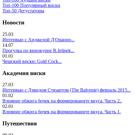
Топ-100 Популярный виски
Топ-50 Дегустаторы
Новости
25.03
Интервью с Анджелой Д'Орацио...
14.07
Прогулка по винокурне R.Jelinek...
01.01
Чешский виски: Gold Cock...
Академия виски
27.03
Интервью с Дэвидом Стюартом (The Balvenie) февраль 2015...
01.02
Влияние обжига бочек на формированите вкуса. Часть 2..
02.01
Влияние обжига бочек на формированите вкуса. Часть 1.
Путешествия