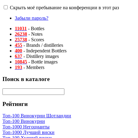
Скрыть моё пребывание на конференции в этот раз
Забыли пароль?
11031
- Bottles
26238
- Notes
25738
- Scores
455
- Brands / distilleries
400
- Independent Bottlers
637
- Distillery images
10845
- Bottle images
193
- Members
Поиск в каталоге
Рейтинги
Топ-100 Винокурни Шотландии
Топ-100 Винокурни
Топ-1000 Негоцианты
Топ-1000 Лучший виски
Топ-100 Худший виски