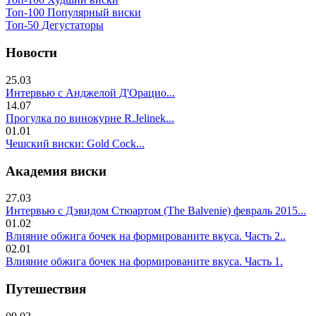
Топ-100 Популярный виски
Топ-50 Дегустаторы
Новости
25.03
Интервью с Анджелой Д'Орацио...
14.07
Прогулка по винокурне R.Jelinek...
01.01
Чешский виски: Gold Cock...
Академия виски
27.03
Интервью с Дэвидом Стюартом (The Balvenie) февраль 2015...
01.02
Влияние обжига бочек на формированите вкуса. Часть 2..
02.01
Влияние обжига бочек на формированите вкуса. Часть 1.
Путешествия