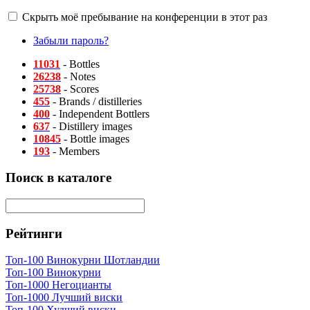
Скрыть моё пребывание на конференции в этот раз
Забыли пароль?
11031
- Bottles
26238
- Notes
25738
- Scores
455
- Brands / distilleries
400
- Independent Bottlers
637
- Distillery images
10845
- Bottle images
193
- Members
Поиск в каталоге
Рейтинги
Топ-100 Винокурни Шотландии
Топ-100 Винокурни
Топ-1000 Негоцианты
Топ-1000 Лучший виски
Топ-100 Худший виски