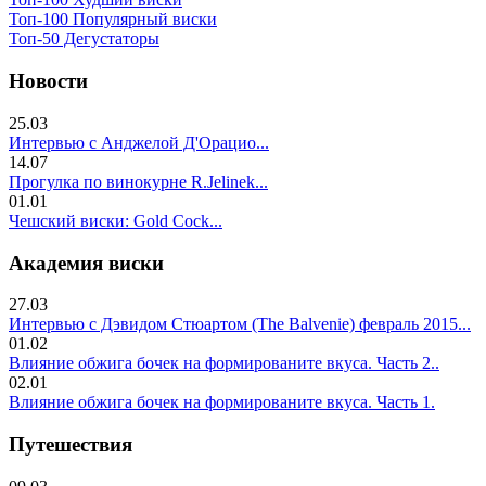
Топ-100 Популярный виски
Топ-50 Дегустаторы
Новости
25.03
Интервью с Анджелой Д'Орацио...
14.07
Прогулка по винокурне R.Jelinek...
01.01
Чешский виски: Gold Cock...
Академия виски
27.03
Интервью с Дэвидом Стюартом (The Balvenie) февраль 2015...
01.02
Влияние обжига бочек на формированите вкуса. Часть 2..
02.01
Влияние обжига бочек на формированите вкуса. Часть 1.
Путешествия