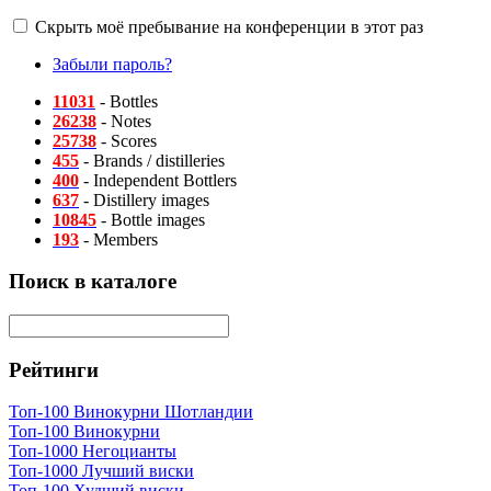
Скрыть моё пребывание на конференции в этот раз
Забыли пароль?
11031
- Bottles
26238
- Notes
25738
- Scores
455
- Brands / distilleries
400
- Independent Bottlers
637
- Distillery images
10845
- Bottle images
193
- Members
Поиск в каталоге
Рейтинги
Топ-100 Винокурни Шотландии
Топ-100 Винокурни
Топ-1000 Негоцианты
Топ-1000 Лучший виски
Топ-100 Худший виски