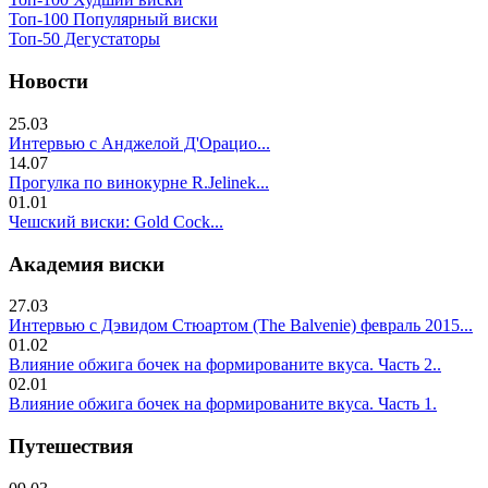
Топ-100 Популярный виски
Топ-50 Дегустаторы
Новости
25.03
Интервью с Анджелой Д'Орацио...
14.07
Прогулка по винокурне R.Jelinek...
01.01
Чешский виски: Gold Cock...
Академия виски
27.03
Интервью с Дэвидом Стюартом (The Balvenie) февраль 2015...
01.02
Влияние обжига бочек на формированите вкуса. Часть 2..
02.01
Влияние обжига бочек на формированите вкуса. Часть 1.
Путешествия