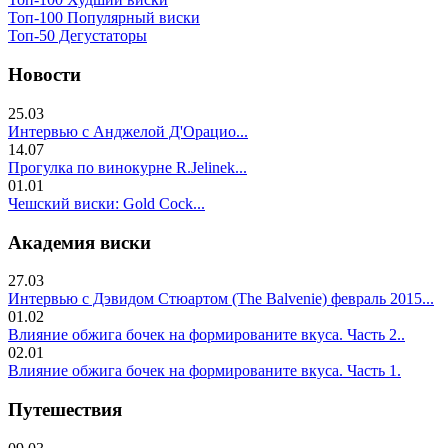
Топ-100 Популярный виски
Топ-50 Дегустаторы
Новости
25.03
Интервью с Анджелой Д'Орацио...
14.07
Прогулка по винокурне R.Jelinek...
01.01
Чешский виски: Gold Cock...
Академия виски
27.03
Интервью с Дэвидом Стюартом (The Balvenie) февраль 2015...
01.02
Влияние обжига бочек на формированите вкуса. Часть 2..
02.01
Влияние обжига бочек на формированите вкуса. Часть 1.
Путешествия