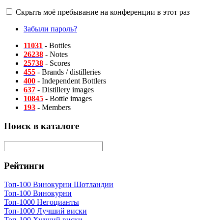
Скрыть моё пребывание на конференции в этот раз
Забыли пароль?
11031
- Bottles
26238
- Notes
25738
- Scores
455
- Brands / distilleries
400
- Independent Bottlers
637
- Distillery images
10845
- Bottle images
193
- Members
Поиск в каталоге
Рейтинги
Топ-100 Винокурни Шотландии
Топ-100 Винокурни
Топ-1000 Негоцианты
Топ-1000 Лучший виски
Топ-100 Худший виски