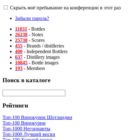
Скрыть моё пребывание на конференции в этот раз
Забыли пароль?
11031
- Bottles
26238
- Notes
25738
- Scores
455
- Brands / distilleries
400
- Independent Bottlers
637
- Distillery images
10845
- Bottle images
193
- Members
Поиск в каталоге
Рейтинги
Топ-100 Винокурни Шотландии
Топ-100 Винокурни
Топ-1000 Негоцианты
Топ-1000 Лучший виски
Топ-100 Худший виски