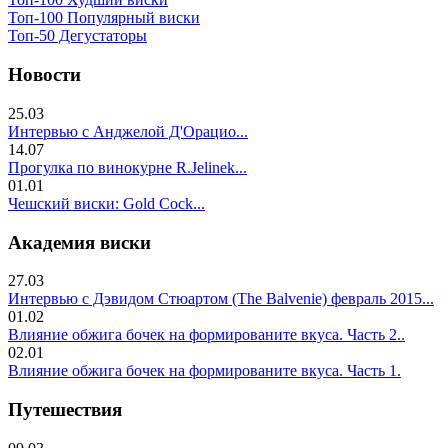
Топ-100 Популярный виски
Топ-50 Дегустаторы
Новости
25.03
Интервью с Анджелой Д'Орацио...
14.07
Прогулка по винокурне R.Jelinek...
01.01
Чешский виски: Gold Cock...
Академия виски
27.03
Интервью с Дэвидом Стюартом (The Balvenie) февраль 2015...
01.02
Влияние обжига бочек на формированите вкуса. Часть 2..
02.01
Влияние обжига бочек на формированите вкуса. Часть 1.
Путешествия