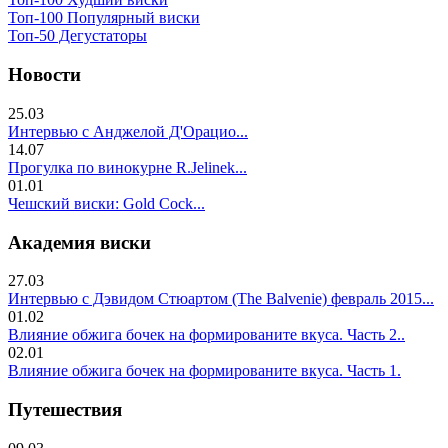
Топ-100 Популярный виски
Топ-50 Дегустаторы
Новости
25.03
Интервью с Анджелой Д'Орацио...
14.07
Прогулка по винокурне R.Jelinek...
01.01
Чешский виски: Gold Cock...
Академия виски
27.03
Интервью с Дэвидом Стюартом (The Balvenie) февраль 2015...
01.02
Влияние обжига бочек на формированите вкуса. Часть 2..
02.01
Влияние обжига бочек на формированите вкуса. Часть 1.
Путешествия