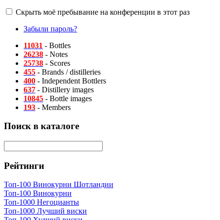
Скрыть моё пребывание на конференции в этот раз
Забыли пароль?
11031
- Bottles
26238
- Notes
25738
- Scores
455
- Brands / distilleries
400
- Independent Bottlers
637
- Distillery images
10845
- Bottle images
193
- Members
Поиск в каталоге
Рейтинги
Топ-100 Винокурни Шотландии
Топ-100 Винокурни
Топ-1000 Негоцианты
Топ-1000 Лучший виски
Топ-100 Худший виски