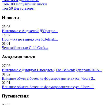
Топ-100 Популярный виски
Топ-50 Дегустаторы
Новости
25.03
Интервью с Анджелой Д'Орацио...
14.07
Прогулка по винокурне R.Jelinek...
01.01
Чешский виски: Gold Cock...
Академия виски
27.03
Интервью с Дэвидом Стюартом (The Balvenie) февраль 2015...
01.02
Влияние обжига бочек на формированите вкуса. Часть 2..
02.01
Влияние обжига бочек на формированите вкуса. Часть 1.
Путешествия