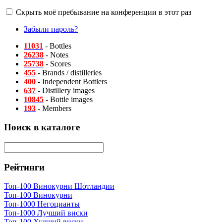
Скрыть моё пребывание на конференции в этот раз
Забыли пароль?
11031
- Bottles
26238
- Notes
25738
- Scores
455
- Brands / distilleries
400
- Independent Bottlers
637
- Distillery images
10845
- Bottle images
193
- Members
Поиск в каталоге
Рейтинги
Топ-100 Винокурни Шотландии
Топ-100 Винокурни
Топ-1000 Негоцианты
Топ-1000 Лучший виски
Топ-100 Худший виски