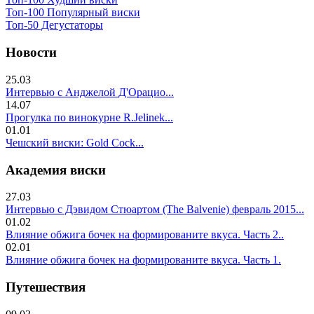
Топ-100 Популярный виски
Топ-50 Дегустаторы
Новости
25.03
Интервью с Анджелой Д'Орацио...
14.07
Прогулка по винокурне R.Jelinek...
01.01
Чешский виски: Gold Cock...
Академия виски
27.03
Интервью с Дэвидом Стюартом (The Balvenie) февраль 2015...
01.02
Влияние обжига бочек на формированите вкуса. Часть 2..
02.01
Влияние обжига бочек на формированите вкуса. Часть 1.
Путешествия