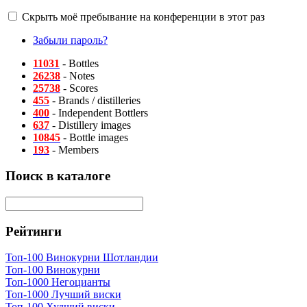
Скрыть моё пребывание на конференции в этот раз
Забыли пароль?
11031
- Bottles
26238
- Notes
25738
- Scores
455
- Brands / distilleries
400
- Independent Bottlers
637
- Distillery images
10845
- Bottle images
193
- Members
Поиск в каталоге
Рейтинги
Топ-100 Винокурни Шотландии
Топ-100 Винокурни
Топ-1000 Негоцианты
Топ-1000 Лучший виски
Топ-100 Худший виски