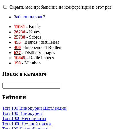
Скрыть моё пребывание на конференции в этот раз
Забыли пароль?
11031
- Bottles
26238
- Notes
25738
- Scores
455
- Brands / distilleries
400
- Independent Bottlers
637
- Distillery images
10845
- Bottle images
193
- Members
Поиск в каталоге
Рейтинги
Топ-100 Винокурни Шотландии
Топ-100 Винокурни
Топ-1000 Негоцианты
Топ-1000 Лучший виски
Топ-100 Худший виски