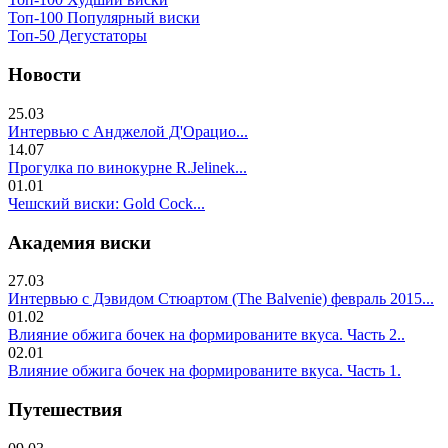
Топ-100 Популярный виски
Топ-50 Дегустаторы
Новости
25.03
Интервью с Анджелой Д'Орацио...
14.07
Прогулка по винокурне R.Jelinek...
01.01
Чешский виски: Gold Cock...
Академия виски
27.03
Интервью с Дэвидом Стюартом (The Balvenie) февраль 2015...
01.02
Влияние обжига бочек на формированите вкуса. Часть 2..
02.01
Влияние обжига бочек на формированите вкуса. Часть 1.
Путешествия