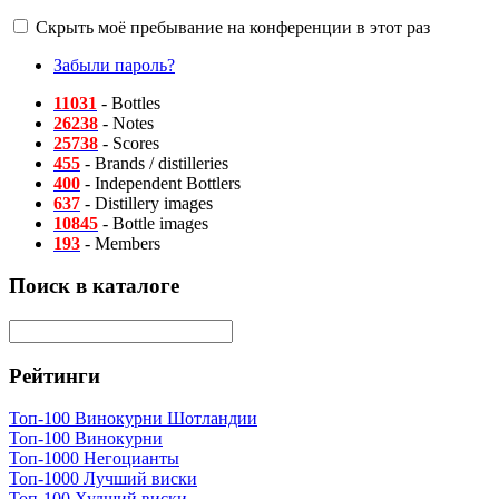
Скрыть моё пребывание на конференции в этот раз
Забыли пароль?
11031
- Bottles
26238
- Notes
25738
- Scores
455
- Brands / distilleries
400
- Independent Bottlers
637
- Distillery images
10845
- Bottle images
193
- Members
Поиск в каталоге
Рейтинги
Топ-100 Винокурни Шотландии
Топ-100 Винокурни
Топ-1000 Негоцианты
Топ-1000 Лучший виски
Топ-100 Худший виски