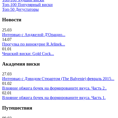
Топ-100 Популярный виски
Топ-50 Дегустаторы
Новости
25.03
Интервью с Анджелой Д'Орацио...
14.07
Прогулка по винокурне R.Jelinek...
01.01
Чешский виски: Gold Cock...
Академия виски
27.03
Интервью с Дэвидом Стюартом (The Balvenie) февраль 2015...
01.02
Влияние обжига бочек на формированите вкуса. Часть 2..
02.01
Влияние обжига бочек на формированите вкуса. Часть 1.
Путешествия