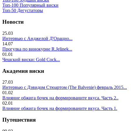
Топ-100 Популярный виски
Топ-50 Дегустаторы
Новости
25.03
Интервью с Анджелой Д'Орацио...
14.07
Прогулка по винокурне R.Jelinek...
01.01
Чешский виски: Gold Cock...
Академия виски
27.03
Интервью с Дэвидом Стюартом (The Balvenie) февраль 2015...
01.02
Влияние обжига бочек на формированите вкуса. Часть 2..
02.01
Влияние обжига бочек на формированите вкуса. Часть 1.
Путешествия