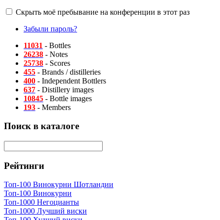
Скрыть моё пребывание на конференции в этот раз
Забыли пароль?
11031
- Bottles
26238
- Notes
25738
- Scores
455
- Brands / distilleries
400
- Independent Bottlers
637
- Distillery images
10845
- Bottle images
193
- Members
Поиск в каталоге
Рейтинги
Топ-100 Винокурни Шотландии
Топ-100 Винокурни
Топ-1000 Негоцианты
Топ-1000 Лучший виски
Топ-100 Худший виски