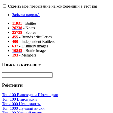
Скрыть моё пребывание на конференции в этот раз
Забыли пароль?
11031
- Bottles
26238
- Notes
25738
- Scores
455
- Brands / distilleries
400
- Independent Bottlers
637
- Distillery images
10845
- Bottle images
193
- Members
Поиск в каталоге
Рейтинги
Топ-100 Винокурни Шотландии
Топ-100 Винокурни
Топ-1000 Негоцианты
Топ-1000 Лучший виски
Топ-100 Худший виски