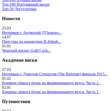
Топ-100 Популярный виски
Топ-50 Дегустаторы
Новости
25.03
Интервью с Анджелой Д'Орацио...
14.07
Прогулка по винокурне R.Jelinek...
01.01
Чешский виски: Gold Cock...
Академия виски
27.03
Интервью с Дэвидом Стюартом (The Balvenie) февраль 2015...
01.02
Влияние обжига бочек на формированите вкуса. Часть 2..
02.01
Влияние обжига бочек на формированите вкуса. Часть 1.
Путешествия