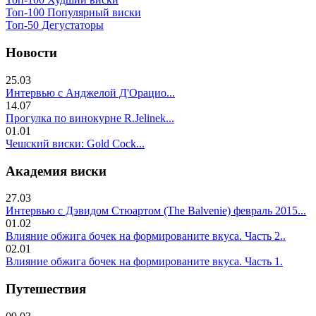
Топ-100 Популярный виски
Топ-50 Дегустаторы
Новости
25.03
Интервью с Анджелой Д'Орацио...
14.07
Прогулка по винокурне R.Jelinek...
01.01
Чешский виски: Gold Cock...
Академия виски
27.03
Интервью с Дэвидом Стюартом (The Balvenie) февраль 2015...
01.02
Влияние обжига бочек на формированите вкуса. Часть 2..
02.01
Влияние обжига бочек на формированите вкуса. Часть 1.
Путешествия