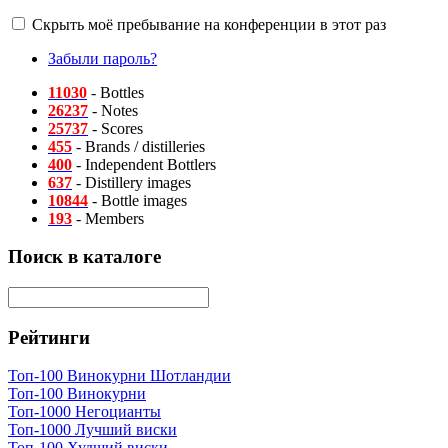
Скрыть моё пребывание на конференции в этот раз
Забыли пароль?
11030
- Bottles
26237
- Notes
25737
- Scores
455
- Brands / distilleries
400
- Independent Bottlers
637
- Distillery images
10844
- Bottle images
193
- Members
Поиск в каталоге
Рейтинги
Топ-100 Винокурни Шотландии
Топ-100 Винокурни
Топ-1000 Негоцианты
Топ-1000 Лучший виски
Топ-100 Худший виски