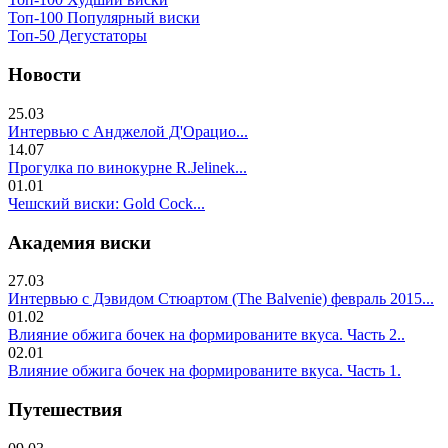
Топ-100 Популярный виски
Топ-50 Дегустаторы
Новости
25.03
Интервью с Анджелой Д'Орацио...
14.07
Прогулка по винокурне R.Jelinek...
01.01
Чешский виски: Gold Cock...
Академия виски
27.03
Интервью с Дэвидом Стюартом (The Balvenie) февраль 2015...
01.02
Влияние обжига бочек на формированите вкуса. Часть 2..
02.01
Влияние обжига бочек на формированите вкуса. Часть 1.
Путешествия