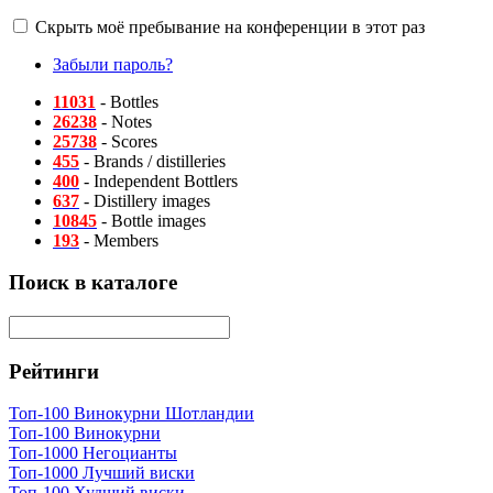
Скрыть моё пребывание на конференции в этот раз
Забыли пароль?
11031
- Bottles
26238
- Notes
25738
- Scores
455
- Brands / distilleries
400
- Independent Bottlers
637
- Distillery images
10845
- Bottle images
193
- Members
Поиск в каталоге
Рейтинги
Топ-100 Винокурни Шотландии
Топ-100 Винокурни
Топ-1000 Негоцианты
Топ-1000 Лучший виски
Топ-100 Худший виски