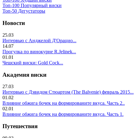
Топ-100 Популярный виски
Топ-50 Дегустаторы
Новости
25.03
Интервью с Анджелой Д'Орацио...
14.07
Прогулка по винокурне R.Jelinek...
01.01
Чешский виски: Gold Cock...
Академия виски
27.03
Интервью с Дэвидом Стюартом (The Balvenie) февраль 2015...
01.02
Влияние обжига бочек на формированите вкуса. Часть 2..
02.01
Влияние обжига бочек на формированите вкуса. Часть 1.
Путешествия