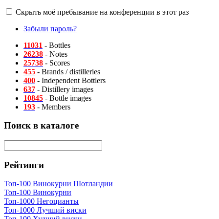
Скрыть моё пребывание на конференции в этот раз
Забыли пароль?
11031
- Bottles
26238
- Notes
25738
- Scores
455
- Brands / distilleries
400
- Independent Bottlers
637
- Distillery images
10845
- Bottle images
193
- Members
Поиск в каталоге
Рейтинги
Топ-100 Винокурни Шотландии
Топ-100 Винокурни
Топ-1000 Негоцианты
Топ-1000 Лучший виски
Топ-100 Худший виски