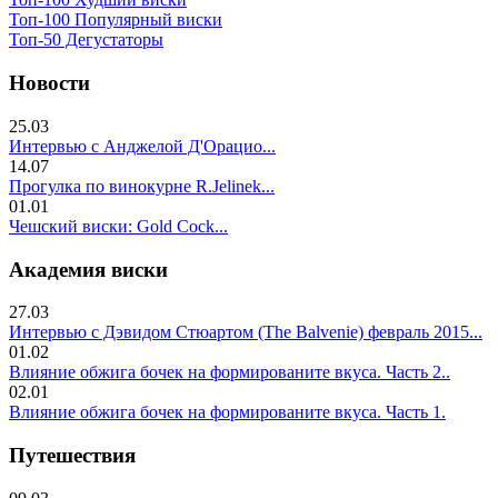
Топ-100 Популярный виски
Топ-50 Дегустаторы
Новости
25.03
Интервью с Анджелой Д'Орацио...
14.07
Прогулка по винокурне R.Jelinek...
01.01
Чешский виски: Gold Cock...
Академия виски
27.03
Интервью с Дэвидом Стюартом (The Balvenie) февраль 2015...
01.02
Влияние обжига бочек на формированите вкуса. Часть 2..
02.01
Влияние обжига бочек на формированите вкуса. Часть 1.
Путешествия