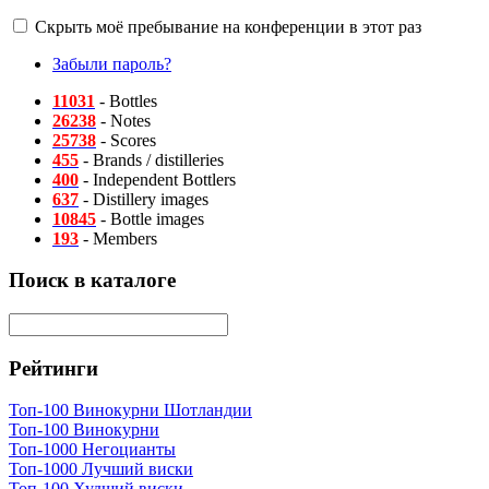
Скрыть моё пребывание на конференции в этот раз
Забыли пароль?
11031
- Bottles
26238
- Notes
25738
- Scores
455
- Brands / distilleries
400
- Independent Bottlers
637
- Distillery images
10845
- Bottle images
193
- Members
Поиск в каталоге
Рейтинги
Топ-100 Винокурни Шотландии
Топ-100 Винокурни
Топ-1000 Негоцианты
Топ-1000 Лучший виски
Топ-100 Худший виски