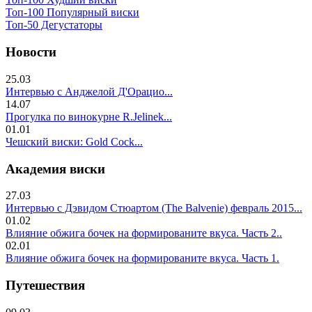
Топ-100 Популярный виски
Топ-50 Дегустаторы
Новости
25.03
Интервью с Анджелой Д'Орацио...
14.07
Прогулка по винокурне R.Jelinek...
01.01
Чешский виски: Gold Cock...
Академия виски
27.03
Интервью с Дэвидом Стюартом (The Balvenie) февраль 2015...
01.02
Влияние обжига бочек на формированите вкуса. Часть 2..
02.01
Влияние обжига бочек на формированите вкуса. Часть 1.
Путешествия