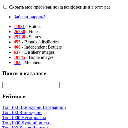
Скрыть моё пребывание на конференции в этот раз
Забыли пароль?
11031
- Bottles
26238
- Notes
25738
- Scores
455
- Brands / distilleries
400
- Independent Bottlers
637
- Distillery images
10845
- Bottle images
193
- Members
Поиск в каталоге
Рейтинги
Топ-100 Винокурни Шотландии
Топ-100 Винокурни
Топ-1000 Негоцианты
Топ-1000 Лучший виски
Топ-100 Худший виски