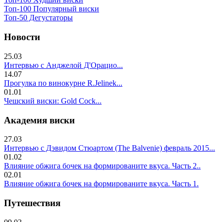
Топ-100 Популярный виски
Топ-50 Дегустаторы
Новости
25.03
Интервью с Анджелой Д'Орацио...
14.07
Прогулка по винокурне R.Jelinek...
01.01
Чешский виски: Gold Cock...
Академия виски
27.03
Интервью с Дэвидом Стюартом (The Balvenie) февраль 2015...
01.02
Влияние обжига бочек на формированите вкуса. Часть 2..
02.01
Влияние обжига бочек на формированите вкуса. Часть 1.
Путешествия