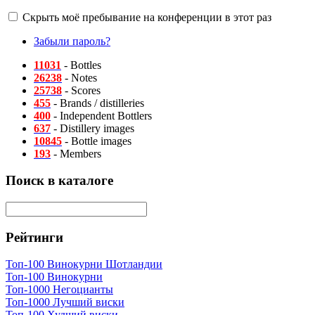
Скрыть моё пребывание на конференции в этот раз
Забыли пароль?
11031
- Bottles
26238
- Notes
25738
- Scores
455
- Brands / distilleries
400
- Independent Bottlers
637
- Distillery images
10845
- Bottle images
193
- Members
Поиск в каталоге
Рейтинги
Топ-100 Винокурни Шотландии
Топ-100 Винокурни
Топ-1000 Негоцианты
Топ-1000 Лучший виски
Топ-100 Худший виски