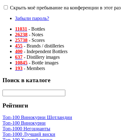
Скрыть моё пребывание на конференции в этот раз
Забыли пароль?
11031
- Bottles
26238
- Notes
25738
- Scores
455
- Brands / distilleries
400
- Independent Bottlers
637
- Distillery images
10845
- Bottle images
193
- Members
Поиск в каталоге
Рейтинги
Топ-100 Винокурни Шотландии
Топ-100 Винокурни
Топ-1000 Негоцианты
Топ-1000 Лучший виски
Топ-100 Худший виски