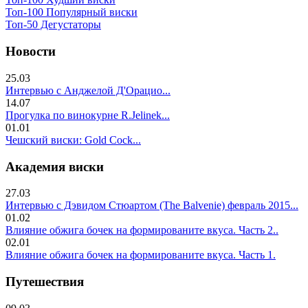
Топ-100 Популярный виски
Топ-50 Дегустаторы
Новости
25.03
Интервью с Анджелой Д'Орацио...
14.07
Прогулка по винокурне R.Jelinek...
01.01
Чешский виски: Gold Cock...
Академия виски
27.03
Интервью с Дэвидом Стюартом (The Balvenie) февраль 2015...
01.02
Влияние обжига бочек на формированите вкуса. Часть 2..
02.01
Влияние обжига бочек на формированите вкуса. Часть 1.
Путешествия