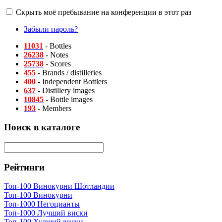
Скрыть моё пребывание на конференции в этот раз
Забыли пароль?
11031
- Bottles
26238
- Notes
25738
- Scores
455
- Brands / distilleries
400
- Independent Bottlers
637
- Distillery images
10845
- Bottle images
193
- Members
Поиск в каталоге
Рейтинги
Топ-100 Винокурни Шотландии
Топ-100 Винокурни
Топ-1000 Негоцианты
Топ-1000 Лучший виски
Топ-100 Худший виски