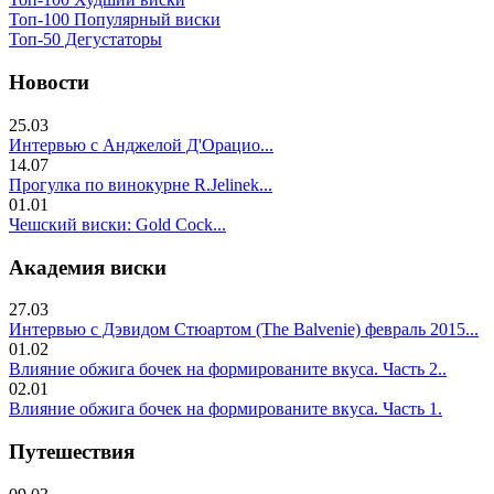
Топ-100 Популярный виски
Топ-50 Дегустаторы
Новости
25.03
Интервью с Анджелой Д'Орацио...
14.07
Прогулка по винокурне R.Jelinek...
01.01
Чешский виски: Gold Cock...
Академия виски
27.03
Интервью с Дэвидом Стюартом (The Balvenie) февраль 2015...
01.02
Влияние обжига бочек на формированите вкуса. Часть 2..
02.01
Влияние обжига бочек на формированите вкуса. Часть 1.
Путешествия