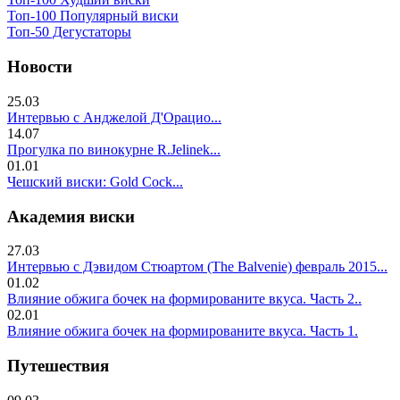
Топ-100 Популярный виски
Топ-50 Дегустаторы
Новости
25.03
Интервью с Анджелой Д'Орацио...
14.07
Прогулка по винокурне R.Jelinek...
01.01
Чешский виски: Gold Cock...
Академия виски
27.03
Интервью с Дэвидом Стюартом (The Balvenie) февраль 2015...
01.02
Влияние обжига бочек на формированите вкуса. Часть 2..
02.01
Влияние обжига бочек на формированите вкуса. Часть 1.
Путешествия