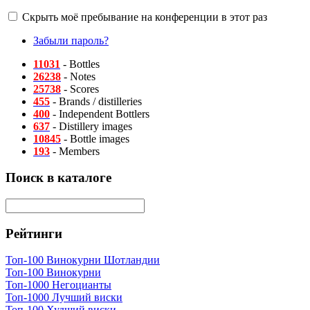
Скрыть моё пребывание на конференции в этот раз
Забыли пароль?
11031
- Bottles
26238
- Notes
25738
- Scores
455
- Brands / distilleries
400
- Independent Bottlers
637
- Distillery images
10845
- Bottle images
193
- Members
Поиск в каталоге
Рейтинги
Топ-100 Винокурни Шотландии
Топ-100 Винокурни
Топ-1000 Негоцианты
Топ-1000 Лучший виски
Топ-100 Худший виски