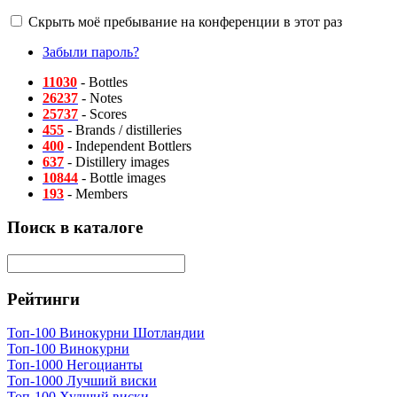
Скрыть моё пребывание на конференции в этот раз
Забыли пароль?
11030
- Bottles
26237
- Notes
25737
- Scores
455
- Brands / distilleries
400
- Independent Bottlers
637
- Distillery images
10844
- Bottle images
193
- Members
Поиск в каталоге
Рейтинги
Топ-100 Винокурни Шотландии
Топ-100 Винокурни
Топ-1000 Негоцианты
Топ-1000 Лучший виски
Топ-100 Худший виски