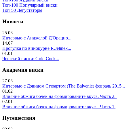
Топ-100 Популярный виски
Топ-50 Дегустаторы
Новости
25.03
Интервью с Анджелой Д'Орацио...
14.07
Прогулка по винокурне R.Jelinek...
01.01
Чешский виски: Gold Cock...
Академия виски
27.03
Интервью с Дэвидом Стюартом (The Balvenie) февраль 2015...
01.02
Влияние обжига бочек на формированите вкуса. Часть 2..
02.01
Влияние обжига бочек на формированите вкуса. Часть 1.
Путешествия