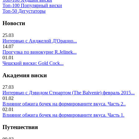
Топ-100 Популярный виски
Топ-50 Дегустаторы
Новости
25.03
Интервью с Анджелой Д'Орацио...
14.07
Прогулка по винокурне R.Jelinek...
01.01
Чешский виски: Gold Cock...
Академия виски
27.03
Интервью с Дэвидом Стюартом (The Balvenie) февраль 2015...
01.02
Влияние обжига бочек на формированите вкуса. Часть 2..
02.01
Влияние обжига бочек на формированите вкуса. Часть 1.
Путешествия