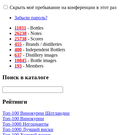
Скрыть моё пребывание на конференции в этот раз
Забыли пароль?
11031
- Bottles
26238
- Notes
25738
- Scores
455
- Brands / distilleries
400
- Independent Bottlers
637
- Distillery images
10845
- Bottle images
193
- Members
Поиск в каталоге
Рейтинги
Топ-100 Винокурни Шотландии
Топ-100 Винокурни
Топ-1000 Негоцианты
Топ-1000 Лучший виски
Топ-100 Худший виски