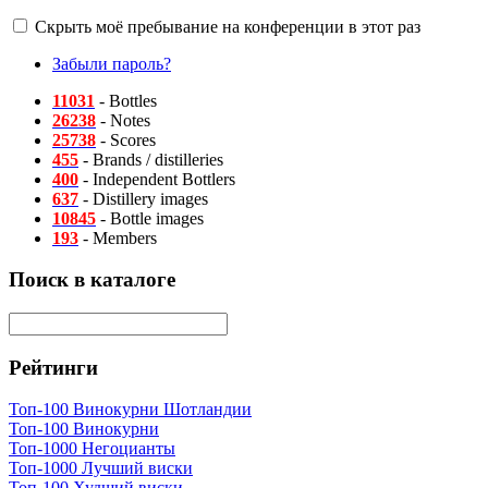
Скрыть моё пребывание на конференции в этот раз
Забыли пароль?
11031
- Bottles
26238
- Notes
25738
- Scores
455
- Brands / distilleries
400
- Independent Bottlers
637
- Distillery images
10845
- Bottle images
193
- Members
Поиск в каталоге
Рейтинги
Топ-100 Винокурни Шотландии
Топ-100 Винокурни
Топ-1000 Негоцианты
Топ-1000 Лучший виски
Топ-100 Худший виски