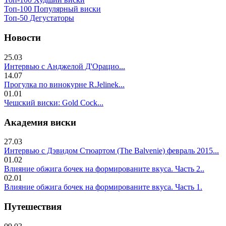
Топ-100 Популярный виски
Топ-50 Дегустаторы
Новости
25.03
Интервью с Анджелой Д'Орацио...
14.07
Прогулка по винокурне R.Jelinek...
01.01
Чешский виски: Gold Cock...
Академия виски
27.03
Интервью с Дэвидом Стюартом (The Balvenie) февраль 2015...
01.02
Влияние обжига бочек на формированите вкуса. Часть 2..
02.01
Влияние обжига бочек на формированите вкуса. Часть 1.
Путешествия