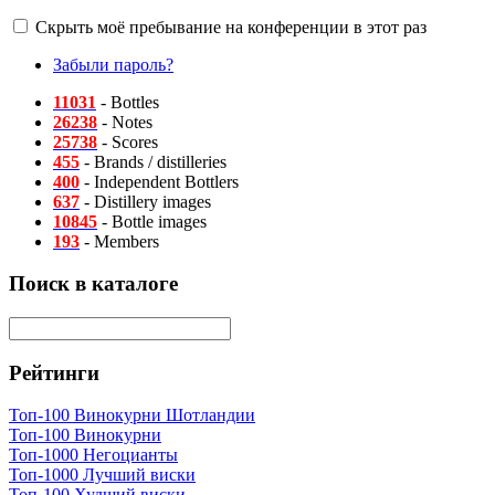
Скрыть моё пребывание на конференции в этот раз
Забыли пароль?
11031
- Bottles
26238
- Notes
25738
- Scores
455
- Brands / distilleries
400
- Independent Bottlers
637
- Distillery images
10845
- Bottle images
193
- Members
Поиск в каталоге
Рейтинги
Топ-100 Винокурни Шотландии
Топ-100 Винокурни
Топ-1000 Негоцианты
Топ-1000 Лучший виски
Топ-100 Худший виски