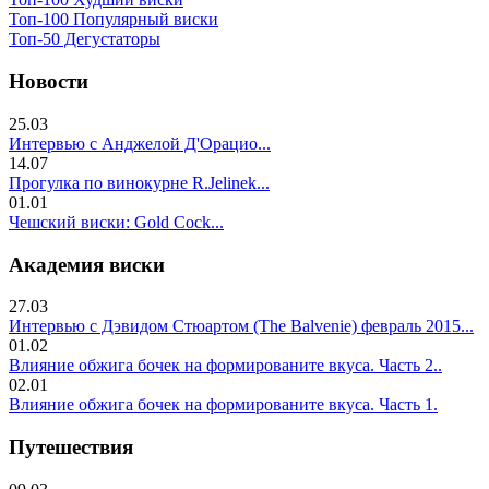
Топ-100 Популярный виски
Топ-50 Дегустаторы
Новости
25.03
Интервью с Анджелой Д'Орацио...
14.07
Прогулка по винокурне R.Jelinek...
01.01
Чешский виски: Gold Cock...
Академия виски
27.03
Интервью с Дэвидом Стюартом (The Balvenie) февраль 2015...
01.02
Влияние обжига бочек на формированите вкуса. Часть 2..
02.01
Влияние обжига бочек на формированите вкуса. Часть 1.
Путешествия