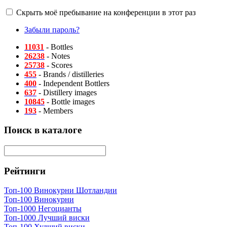
Скрыть моё пребывание на конференции в этот раз
Забыли пароль?
11031
- Bottles
26238
- Notes
25738
- Scores
455
- Brands / distilleries
400
- Independent Bottlers
637
- Distillery images
10845
- Bottle images
193
- Members
Поиск в каталоге
Рейтинги
Топ-100 Винокурни Шотландии
Топ-100 Винокурни
Топ-1000 Негоцианты
Топ-1000 Лучший виски
Топ-100 Худший виски