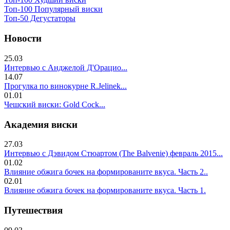
Топ-100 Популярный виски
Топ-50 Дегустаторы
Новости
25.03
Интервью с Анджелой Д'Орацио...
14.07
Прогулка по винокурне R.Jelinek...
01.01
Чешский виски: Gold Cock...
Академия виски
27.03
Интервью с Дэвидом Стюартом (The Balvenie) февраль 2015...
01.02
Влияние обжига бочек на формированите вкуса. Часть 2..
02.01
Влияние обжига бочек на формированите вкуса. Часть 1.
Путешествия