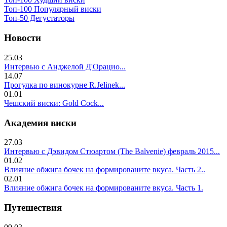
Топ-100 Популярный виски
Топ-50 Дегустаторы
Новости
25.03
Интервью с Анджелой Д'Орацио...
14.07
Прогулка по винокурне R.Jelinek...
01.01
Чешский виски: Gold Cock...
Академия виски
27.03
Интервью с Дэвидом Стюартом (The Balvenie) февраль 2015...
01.02
Влияние обжига бочек на формированите вкуса. Часть 2..
02.01
Влияние обжига бочек на формированите вкуса. Часть 1.
Путешествия