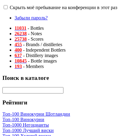
Скрыть моё пребывание на конференции в этот раз
Забыли пароль?
11031
- Bottles
26238
- Notes
25738
- Scores
455
- Brands / distilleries
400
- Independent Bottlers
637
- Distillery images
10845
- Bottle images
193
- Members
Поиск в каталоге
Рейтинги
Топ-100 Винокурни Шотландии
Топ-100 Винокурни
Топ-1000 Негоцианты
Топ-1000 Лучший виски
Топ-100 Худший виски