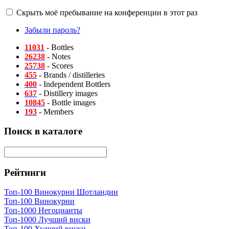
Скрыть моё пребывание на конференции в этот раз
Забыли пароль?
11031
- Bottles
26238
- Notes
25738
- Scores
455
- Brands / distilleries
400
- Independent Bottlers
637
- Distillery images
10845
- Bottle images
193
- Members
Поиск в каталоге
Рейтинги
Топ-100 Винокурни Шотландии
Топ-100 Винокурни
Топ-1000 Негоцианты
Топ-1000 Лучший виски
Топ-100 Худший виски