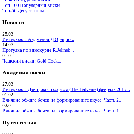
Топ-100 Популярный виски
Топ-50 Дегустаторы
Новости
25.03
Интервью с Анджелой Д'Орацио...
14.07
Прогулка по винокурне R.Jelinek...
01.01
Чешский виски: Gold Cock...
Академия виски
27.03
Интервью с Дэвидом Стюартом (The Balvenie) февраль 2015...
01.02
Влияние обжига бочек на формированите вкуса. Часть 2..
02.01
Влияние обжига бочек на формированите вкуса. Часть 1.
Путешествия