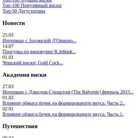
Топ-100 Популярный виски
Топ-50 Дегустаторы
Новости
25.03
Интервью с Анджелой Д'Орацио...
14.07
Прогулка по винокурне R.Jelinek...
01.01
Чешский виски: Gold Cock...
Академия виски
27.03
Интервью с Дэвидом Стюартом (The Balvenie) февраль 2015...
01.02
Влияние обжига бочек на формированите вкуса. Часть 2..
02.01
Влияние обжига бочек на формированите вкуса. Часть 1.
Путешествия