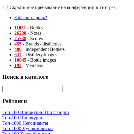
Скрыть моё пребывание на конференции в этот раз
Забыли пароль?
11031
- Bottles
26238
- Notes
25738
- Scores
455
- Brands / distilleries
400
- Independent Bottlers
637
- Distillery images
10845
- Bottle images
193
- Members
Поиск в каталоге
Рейтинги
Топ-100 Винокурни Шотландии
Топ-100 Винокурни
Топ-1000 Негоцианты
Топ-1000 Лучший виски
Топ-100 Худший виски