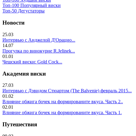
Топ-100 Популярный виски
Топ-50 Дегустаторы
Новости
25.03
Интервью с Анджелой Д'Орацио...
14.07
Прогулка по винокурне R.Jelinek...
01.01
Чешский виски: Gold Cock...
Академия виски
27.03
Интервью с Дэвидом Стюартом (The Balvenie) февраль 2015...
01.02
Влияние обжига бочек на формированите вкуса. Часть 2..
02.01
Влияние обжига бочек на формированите вкуса. Часть 1.
Путешествия