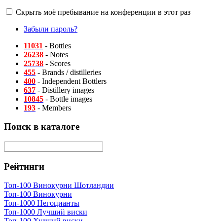
Скрыть моё пребывание на конференции в этот раз
Забыли пароль?
11031
- Bottles
26238
- Notes
25738
- Scores
455
- Brands / distilleries
400
- Independent Bottlers
637
- Distillery images
10845
- Bottle images
193
- Members
Поиск в каталоге
Рейтинги
Топ-100 Винокурни Шотландии
Топ-100 Винокурни
Топ-1000 Негоцианты
Топ-1000 Лучший виски
Топ-100 Худший виски