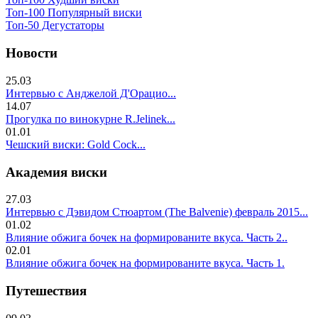
Топ-100 Популярный виски
Топ-50 Дегустаторы
Новости
25.03
Интервью с Анджелой Д'Орацио...
14.07
Прогулка по винокурне R.Jelinek...
01.01
Чешский виски: Gold Cock...
Академия виски
27.03
Интервью с Дэвидом Стюартом (The Balvenie) февраль 2015...
01.02
Влияние обжига бочек на формированите вкуса. Часть 2..
02.01
Влияние обжига бочек на формированите вкуса. Часть 1.
Путешествия