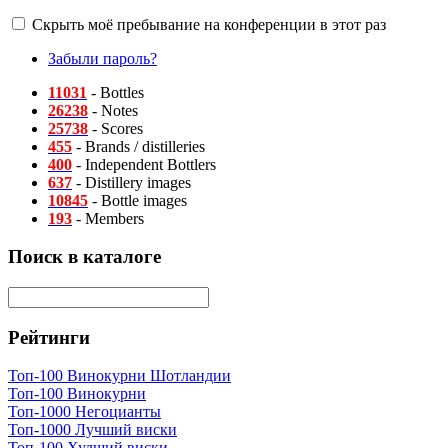
Скрыть моё пребывание на конференции в этот раз
Забыли пароль?
11031
- Bottles
26238
- Notes
25738
- Scores
455
- Brands / distilleries
400
- Independent Bottlers
637
- Distillery images
10845
- Bottle images
193
- Members
Поиск в каталоге
Рейтинги
Топ-100 Винокурни Шотландии
Топ-100 Винокурни
Топ-1000 Негоцианты
Топ-1000 Лучший виски
Топ-100 Худший виски