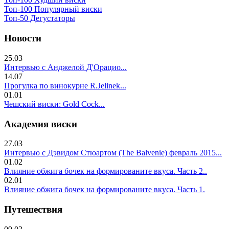
Топ-100 Популярный виски
Топ-50 Дегустаторы
Новости
25.03
Интервью с Анджелой Д'Орацио...
14.07
Прогулка по винокурне R.Jelinek...
01.01
Чешский виски: Gold Cock...
Академия виски
27.03
Интервью с Дэвидом Стюартом (The Balvenie) февраль 2015...
01.02
Влияние обжига бочек на формированите вкуса. Часть 2..
02.01
Влияние обжига бочек на формированите вкуса. Часть 1.
Путешествия