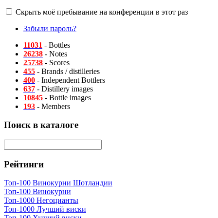
Скрыть моё пребывание на конференции в этот раз
Забыли пароль?
11031
- Bottles
26238
- Notes
25738
- Scores
455
- Brands / distilleries
400
- Independent Bottlers
637
- Distillery images
10845
- Bottle images
193
- Members
Поиск в каталоге
Рейтинги
Топ-100 Винокурни Шотландии
Топ-100 Винокурни
Топ-1000 Негоцианты
Топ-1000 Лучший виски
Топ-100 Худший виски