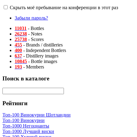
Скрыть моё пребывание на конференции в этот раз
Забыли пароль?
11031
- Bottles
26238
- Notes
25738
- Scores
455
- Brands / distilleries
400
- Independent Bottlers
637
- Distillery images
10845
- Bottle images
193
- Members
Поиск в каталоге
Рейтинги
Топ-100 Винокурни Шотландии
Топ-100 Винокурни
Топ-1000 Негоцианты
Топ-1000 Лучший виски
Топ-100 Худший виски