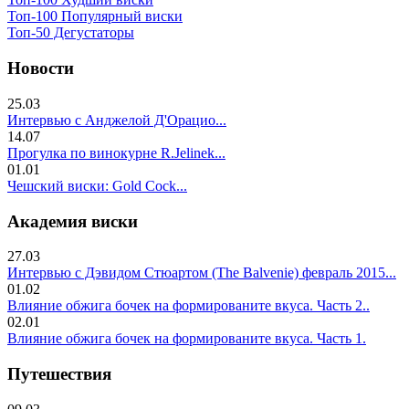
Топ-100 Популярный виски
Топ-50 Дегустаторы
Новости
25.03
Интервью с Анджелой Д'Орацио...
14.07
Прогулка по винокурне R.Jelinek...
01.01
Чешский виски: Gold Cock...
Академия виски
27.03
Интервью с Дэвидом Стюартом (The Balvenie) февраль 2015...
01.02
Влияние обжига бочек на формированите вкуса. Часть 2..
02.01
Влияние обжига бочек на формированите вкуса. Часть 1.
Путешествия