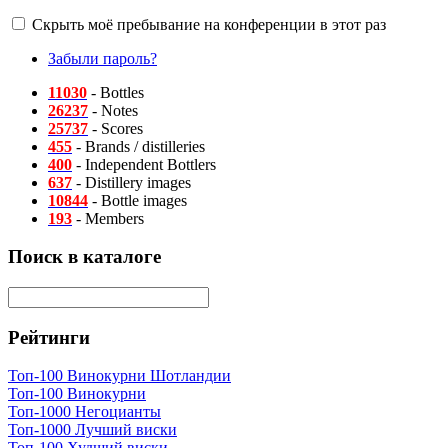
Скрыть моё пребывание на конференции в этот раз
Забыли пароль?
11030
- Bottles
26237
- Notes
25737
- Scores
455
- Brands / distilleries
400
- Independent Bottlers
637
- Distillery images
10844
- Bottle images
193
- Members
Поиск в каталоге
Рейтинги
Топ-100 Винокурни Шотландии
Топ-100 Винокурни
Топ-1000 Негоцианты
Топ-1000 Лучший виски
Топ-100 Худший виски