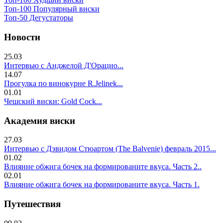
Топ-100 Популярный виски
Топ-50 Дегустаторы
Новости
25.03
Интервью с Анджелой Д'Орацио...
14.07
Прогулка по винокурне R.Jelinek...
01.01
Чешский виски: Gold Cock...
Академия виски
27.03
Интервью с Дэвидом Стюартом (The Balvenie) февраль 2015...
01.02
Влияние обжига бочек на формированите вкуса. Часть 2..
02.01
Влияние обжига бочек на формированите вкуса. Часть 1.
Путешествия