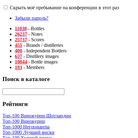
Скрыть моё пребывание на конференции в этот раз
Забыли пароль?
11030
- Bottles
26237
- Notes
25737
- Scores
455
- Brands / distilleries
400
- Independent Bottlers
637
- Distillery images
10844
- Bottle images
193
- Members
Поиск в каталоге
Рейтинги
Топ-100 Винокурни Шотландии
Топ-100 Винокурни
Топ-1000 Негоцианты
Топ-1000 Лучший виски
Топ-100 Худший виски