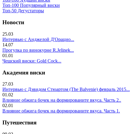
Топ-100 Популярный виски
Топ-50 Дегустаторы
Новости
25.03
Интервью с Анджелой Д'Орацио...
14.07
Прогулка по винокурне R.Jelinek...
01.01
Чешский виски: Gold Cock...
Академия виски
27.03
Интервью с Дэвидом Стюартом (The Balvenie) февраль 2015...
01.02
Влияние обжига бочек на формированите вкуса. Часть 2..
02.01
Влияние обжига бочек на формированите вкуса. Часть 1.
Путешествия