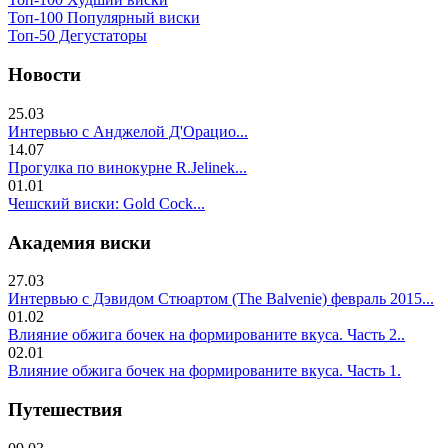
Топ-100 Популярный виски
Топ-50 Дегустаторы
Новости
25.03
Интервью с Анджелой Д'Орацио...
14.07
Прогулка по винокурне R.Jelinek...
01.01
Чешский виски: Gold Cock...
Академия виски
27.03
Интервью с Дэвидом Стюартом (The Balvenie) февраль 2015...
01.02
Влияние обжига бочек на формированите вкуса. Часть 2..
02.01
Влияние обжига бочек на формированите вкуса. Часть 1.
Путешествия