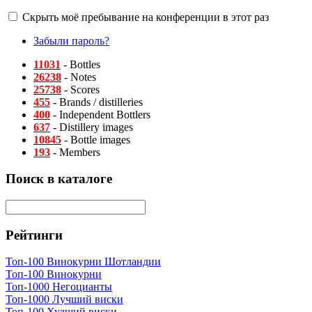
Скрыть моё пребывание на конференции в этот раз
Забыли пароль?
11031
- Bottles
26238
- Notes
25738
- Scores
455
- Brands / distilleries
400
- Independent Bottlers
637
- Distillery images
10845
- Bottle images
193
- Members
Поиск в каталоге
Рейтинги
Топ-100 Винокурни Шотландии
Топ-100 Винокурни
Топ-1000 Негоцианты
Топ-1000 Лучший виски
Топ-100 Худший виски