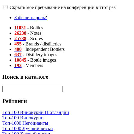
Скрыть моё пребывание на конференции в этот раз
Забыли пароль?
11031
- Bottles
26238
- Notes
25738
- Scores
455
- Brands / distilleries
400
- Independent Bottlers
637
- Distillery images
10845
- Bottle images
193
- Members
Поиск в каталоге
Рейтинги
Топ-100 Винокурни Шотландии
Топ-100 Винокурни
Топ-1000 Негоцианты
Топ-1000 Лучший виски
Топ-100 Худший виски