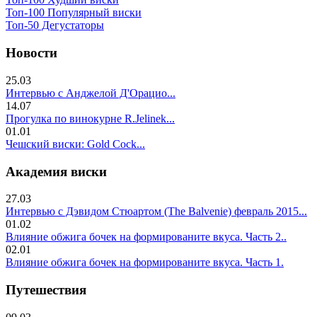
Топ-100 Популярный виски
Топ-50 Дегустаторы
Новости
25.03
Интервью с Анджелой Д'Орацио...
14.07
Прогулка по винокурне R.Jelinek...
01.01
Чешский виски: Gold Cock...
Академия виски
27.03
Интервью с Дэвидом Стюартом (The Balvenie) февраль 2015...
01.02
Влияние обжига бочек на формированите вкуса. Часть 2..
02.01
Влияние обжига бочек на формированите вкуса. Часть 1.
Путешествия