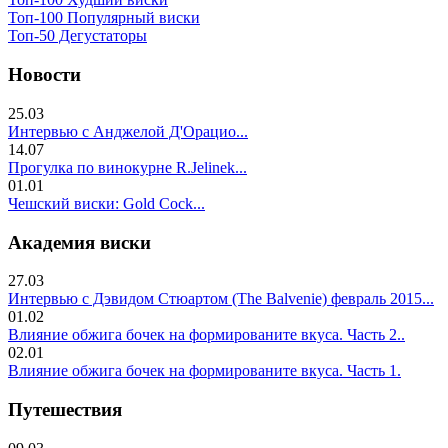
Топ-100 Популярный виски
Топ-50 Дегустаторы
Новости
25.03
Интервью с Анджелой Д'Орацио...
14.07
Прогулка по винокурне R.Jelinek...
01.01
Чешский виски: Gold Cock...
Академия виски
27.03
Интервью с Дэвидом Стюартом (The Balvenie) февраль 2015...
01.02
Влияние обжига бочек на формированите вкуса. Часть 2..
02.01
Влияние обжига бочек на формированите вкуса. Часть 1.
Путешествия