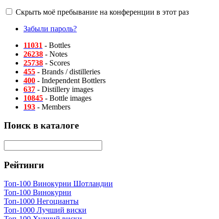
Скрыть моё пребывание на конференции в этот раз
Забыли пароль?
11031
- Bottles
26238
- Notes
25738
- Scores
455
- Brands / distilleries
400
- Independent Bottlers
637
- Distillery images
10845
- Bottle images
193
- Members
Поиск в каталоге
Рейтинги
Топ-100 Винокурни Шотландии
Топ-100 Винокурни
Топ-1000 Негоцианты
Топ-1000 Лучший виски
Топ-100 Худший виски