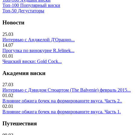
Топ-100 Популярный виски
Топ-50 Дегустаторы
Новости
25.03
Интервью с Анджелой Д'Орацио...
14.07
Прогулка по винокурне R.Jelinek...
01.01
Чешский виски: Gold Cock...
Академия виски
27.03
Интервью с Дэвидом Стюартом (The Balvenie) февраль 2015...
01.02
Влияние обжига бочек на формированите вкуса. Часть 2..
02.01
Влияние обжига бочек на формированите вкуса. Часть 1.
Путешествия