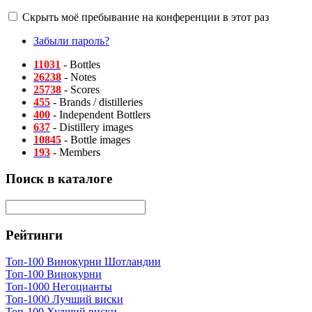
Скрыть моё пребывание на конференции в этот раз
Забыли пароль?
11031
- Bottles
26238
- Notes
25738
- Scores
455
- Brands / distilleries
400
- Independent Bottlers
637
- Distillery images
10845
- Bottle images
193
- Members
Поиск в каталоге
Рейтинги
Топ-100 Винокурни Шотландии
Топ-100 Винокурни
Топ-1000 Негоцианты
Топ-1000 Лучший виски
Топ-100 Худший виски