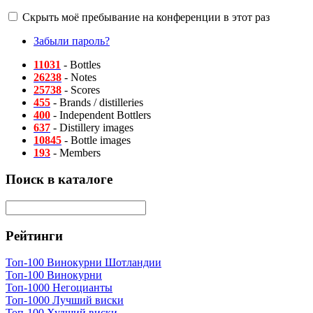
Скрыть моё пребывание на конференции в этот раз
Забыли пароль?
11031
- Bottles
26238
- Notes
25738
- Scores
455
- Brands / distilleries
400
- Independent Bottlers
637
- Distillery images
10845
- Bottle images
193
- Members
Поиск в каталоге
Рейтинги
Топ-100 Винокурни Шотландии
Топ-100 Винокурни
Топ-1000 Негоцианты
Топ-1000 Лучший виски
Топ-100 Худший виски