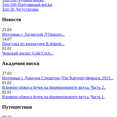
Топ-100 Популярный виски
Топ-50 Дегустаторы
Новости
25.03
Интервью с Анджелой Д'Орацио...
14.07
Прогулка по винокурне R.Jelinek...
01.01
Чешский виски: Gold Cock...
Академия виски
27.03
Интервью с Дэвидом Стюартом (The Balvenie) февраль 2015...
01.02
Влияние обжига бочек на формированите вкуса. Часть 2..
02.01
Влияние обжига бочек на формированите вкуса. Часть 1.
Путешествия