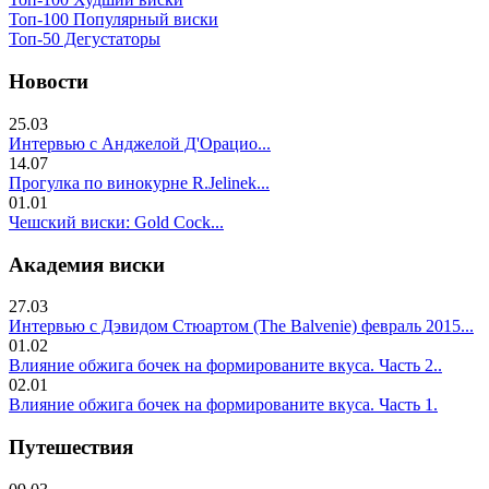
Топ-100 Популярный виски
Топ-50 Дегустаторы
Новости
25.03
Интервью с Анджелой Д'Орацио...
14.07
Прогулка по винокурне R.Jelinek...
01.01
Чешский виски: Gold Cock...
Академия виски
27.03
Интервью с Дэвидом Стюартом (The Balvenie) февраль 2015...
01.02
Влияние обжига бочек на формированите вкуса. Часть 2..
02.01
Влияние обжига бочек на формированите вкуса. Часть 1.
Путешествия