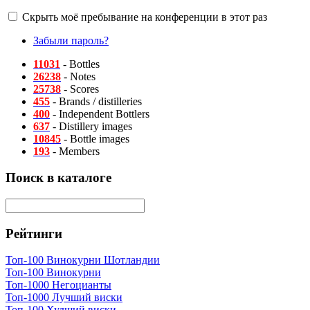
Скрыть моё пребывание на конференции в этот раз
Забыли пароль?
11031
- Bottles
26238
- Notes
25738
- Scores
455
- Brands / distilleries
400
- Independent Bottlers
637
- Distillery images
10845
- Bottle images
193
- Members
Поиск в каталоге
Рейтинги
Топ-100 Винокурни Шотландии
Топ-100 Винокурни
Топ-1000 Негоцианты
Топ-1000 Лучший виски
Топ-100 Худший виски