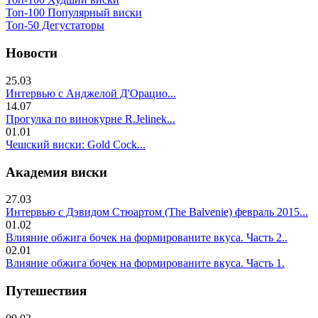
Топ-100 Популярный виски
Топ-50 Дегустаторы
Новости
25.03
Интервью с Анджелой Д'Орацио...
14.07
Прогулка по винокурне R.Jelinek...
01.01
Чешский виски: Gold Cock...
Академия виски
27.03
Интервью с Дэвидом Стюартом (The Balvenie) февраль 2015...
01.02
Влияние обжига бочек на формированите вкуса. Часть 2..
02.01
Влияние обжига бочек на формированите вкуса. Часть 1.
Путешествия