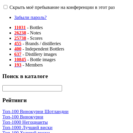
Скрыть моё пребывание на конференции в этот раз
Забыли пароль?
11031
- Bottles
26238
- Notes
25738
- Scores
455
- Brands / distilleries
400
- Independent Bottlers
637
- Distillery images
10845
- Bottle images
193
- Members
Поиск в каталоге
Рейтинги
Топ-100 Винокурни Шотландии
Топ-100 Винокурни
Топ-1000 Негоцианты
Топ-1000 Лучший виски
Топ-100 Худший виски