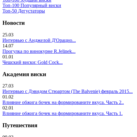
Топ-100 Популярный виски
Топ-50 Дегустаторы
Новости
25.03
Интервью с Анджелой Д'Орацио...
14.07
Прогулка по винокурне R.Jelinek...
01.01
Чешский виски: Gold Cock...
Академия виски
27.03
Интервью с Дэвидом Стюартом (The Balvenie) февраль 2015...
01.02
Влияние обжига бочек на формированите вкуса. Часть 2..
02.01
Влияние обжига бочек на формированите вкуса. Часть 1.
Путешествия