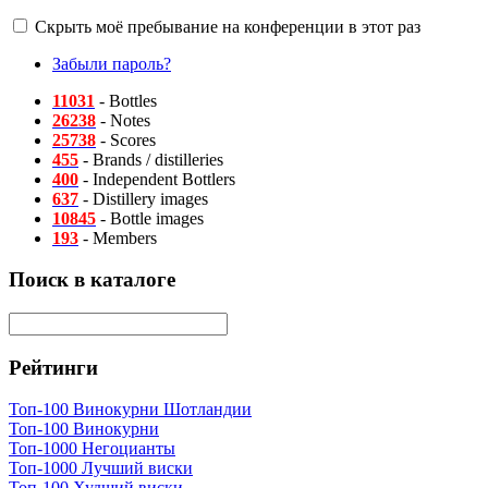
Скрыть моё пребывание на конференции в этот раз
Забыли пароль?
11031
- Bottles
26238
- Notes
25738
- Scores
455
- Brands / distilleries
400
- Independent Bottlers
637
- Distillery images
10845
- Bottle images
193
- Members
Поиск в каталоге
Рейтинги
Топ-100 Винокурни Шотландии
Топ-100 Винокурни
Топ-1000 Негоцианты
Топ-1000 Лучший виски
Топ-100 Худший виски