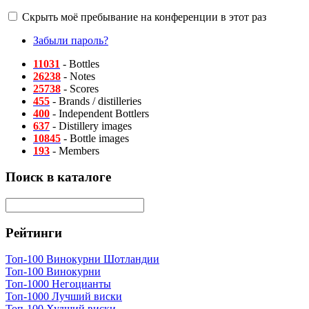
Скрыть моё пребывание на конференции в этот раз
Забыли пароль?
11031
- Bottles
26238
- Notes
25738
- Scores
455
- Brands / distilleries
400
- Independent Bottlers
637
- Distillery images
10845
- Bottle images
193
- Members
Поиск в каталоге
Рейтинги
Топ-100 Винокурни Шотландии
Топ-100 Винокурни
Топ-1000 Негоцианты
Топ-1000 Лучший виски
Топ-100 Худший виски