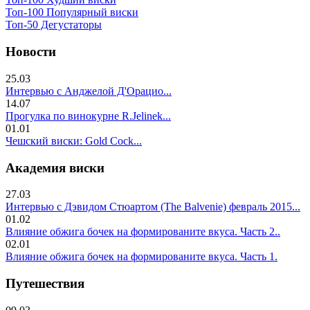
Топ-100 Популярный виски
Топ-50 Дегустаторы
Новости
25.03
Интервью с Анджелой Д'Орацио...
14.07
Прогулка по винокурне R.Jelinek...
01.01
Чешский виски: Gold Cock...
Академия виски
27.03
Интервью с Дэвидом Стюартом (The Balvenie) февраль 2015...
01.02
Влияние обжига бочек на формированите вкуса. Часть 2..
02.01
Влияние обжига бочек на формированите вкуса. Часть 1.
Путешествия