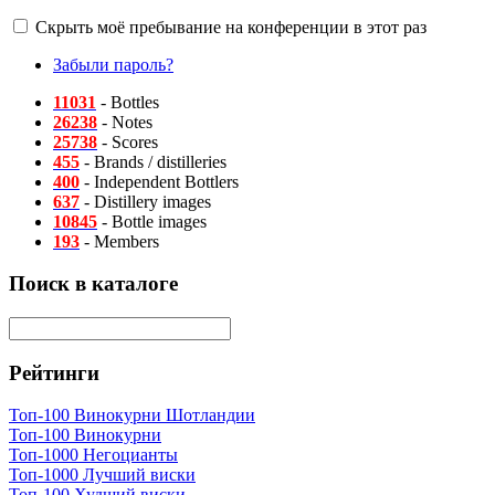
Скрыть моё пребывание на конференции в этот раз
Забыли пароль?
11031
- Bottles
26238
- Notes
25738
- Scores
455
- Brands / distilleries
400
- Independent Bottlers
637
- Distillery images
10845
- Bottle images
193
- Members
Поиск в каталоге
Рейтинги
Топ-100 Винокурни Шотландии
Топ-100 Винокурни
Топ-1000 Негоцианты
Топ-1000 Лучший виски
Топ-100 Худший виски