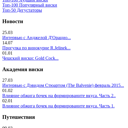
Топ-100 Популярный виски
Топ-50 Дегустаторы
Новости
25.03
Интервью с Анджелой Д'Орацио...
14.07
Прогулка по винокурне R.Jelinek...
01.01
Чешский виски: Gold Cock...
Академия виски
27.03
Интервью с Дэвидом Стюартом (The Balvenie) февраль 2015...
01.02
Влияние обжига бочек на формированите вкуса. Часть 2..
02.01
Влияние обжига бочек на формированите вкуса. Часть 1.
Путешествия