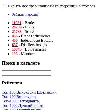
Скрыть моё пребывание на конференции в этот раз
Забыли пароль?
11031
- Bottles
26238
- Notes
25738
- Scores
455
- Brands / distilleries
400
- Independent Bottlers
637
- Distillery images
10845
- Bottle images
193
- Members
Поиск в каталоге
Рейтинги
Топ-100 Винокурни Шотландии
Топ-100 Винокурни
Топ-1000 Негоцианты
Топ-1000 Лучший виски
Топ-100 Худший виски