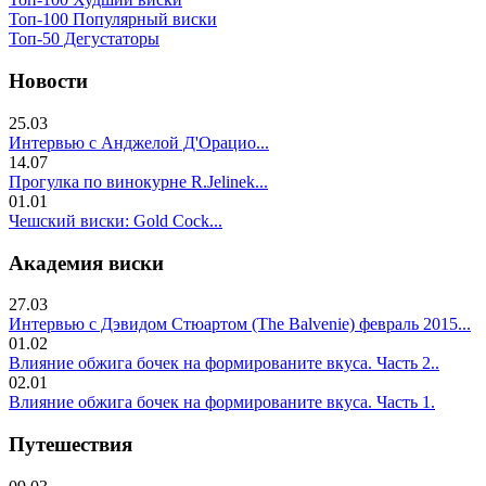
Топ-100 Популярный виски
Топ-50 Дегустаторы
Новости
25.03
Интервью с Анджелой Д'Орацио...
14.07
Прогулка по винокурне R.Jelinek...
01.01
Чешский виски: Gold Cock...
Академия виски
27.03
Интервью с Дэвидом Стюартом (The Balvenie) февраль 2015...
01.02
Влияние обжига бочек на формированите вкуса. Часть 2..
02.01
Влияние обжига бочек на формированите вкуса. Часть 1.
Путешествия